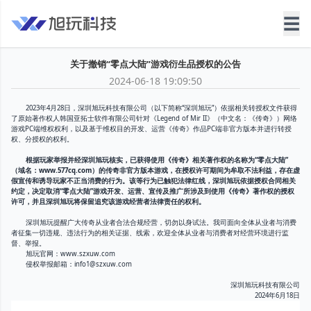
☰
关于撤销“零点大陆”游戏衍生品授权的公告
2024-06-18 19:09:50
2023年4月28日，深圳旭玩科技有限公司（以下简称“深圳旭玩”）依据相关转授权文件获得
了原始著作权人韩国亚拓士软件有限公司针对《Legend of Mir II》（中文名：《传奇》）网络
游戏PC端维权权利，以及基于维权目的开发、运营《传奇》作品PC端非官方版本并进行转授
权、分授权的权利。
根据玩家举报并经深圳旭玩核实，已获得使用《传奇》相关著作权的名称为“零点大陆”
（域名：www.577cq.com）的传奇非官方版本游戏，在授权许可期间为牟取不法利益，存在虚
假宣传和诱导玩家不正当消费的行为。该等行为已触犯法律红线，深圳旭玩依据授权合同相关
约定，决定取消“零点大陆”游戏开发、运营、宣传及推广所涉及到使用《传奇》著作权的授权
许可，并且深圳旭玩将保留追究该游戏经营者法律责任的权利。
深圳旭玩提醒广大传奇从业者合法合规经营，切勿以身试法。我司面向全体从业者与消费
者征集一切违规、违法行为的相关证据、线索，欢迎全体从业者与消费者对经营环境进行监
督、举报。
旭玩官网：www.szxuw.com
侵权举报邮箱：info1@szxuw.com
深圳旭玩科技有限公司
2024年6月18日