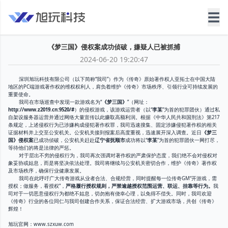
☰
《梦三国》侵权案成功侦破，嫌疑人已被抓捕
2024-06-20 19:20:47
深圳旭玩科技有限公司（以下简称“我司”）作为《传奇》原始著作权人亚拓士在中国大陆
地区的PC端游戏著作权的维权权利人，肩负着维护《传奇》市场秩序、引领行业可持续发展的
重要使命。
我司在市场巡查中发现一款游戏名为“
《梦三国》
”（网址：
http://www.z2019.cn:9520/#
）的侵权游戏，该游戏运营者（以“
李某
”为首的犯罪团伙）通过私
自架设服务器运营并通过网络大量宣传以此赚取高额利润。根据《中华人民共和国刑法》第217
条规定，上述侵权行为已涉嫌构成侵犯著作权罪，我司迅速搜集、固定涉嫌侵犯著作权的相关
证据材料并上交至公安机关。公安机关接到报案后高度重视，迅速展开深入调查。近日
《梦三
国》侵权案
已成功侦破，公安机关赶赴
辽宁省抚顺市
成功将以“
李某
”为首的犯罪团伙一网打尽，
等待他们的将是法律的严惩。
对于层出不穷的侵权行为，我司再次强调对著作权的严肃保护态度，我们绝不会对侵权对
象妥协或姑息，而是将坚决依法处理。我司将继续与公安机关密切合作，维护《传奇》著作权
及市场秩序，确保行业健康发展。
我司在此呼吁广大传奇游戏从业者合法、合规经营，同时提醒每一位传奇GM“开游戏，需
授权；做服务，看授权”，
严格履行授权规则，严禁逾越授权范围运营、联运、挂靠等行为。
我
司对于一切恶意侵权行为都绝不姑息，切勿抱有侥幸心理，以免得不偿失。同时，我司欢迎
《传奇》行业的各位同仁与我司创建合作关系，保证合法经营、扩大游戏市场，共创《传奇》
辉煌！
旭玩官网：www.szxuw.com