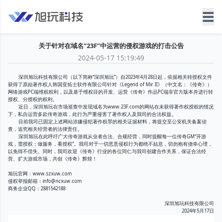
☰
关于针对在域名“23F”中运营的侵权游戏的打击公告
2024-05-17 15:19:49
深圳旭玩科技有限公司（以下简称“深圳旭玩”）自2023年4月28日起，依据相关转授权文件
获得了原始著作权人韩国亚拓士软件有限公司针对《Legend of Mir II》（中文名：《传奇》）
网络游戏PC端维权权利，以及基于维权目的开发、运营《传奇》作品PC端非官方版本并进行转
授权、分授权的权利。
近日，深圳旭玩在市场巡查中发现域名为www.23F.com的网站在未获得著作权授权的情况
下，私自运营多款传奇游戏，此行为严重侵害了著作权人及我司的合法权益。
目前我司已固定上述网站涉嫌侵犯著作权罪的相关证据材料，将提交至公安机关备案侦
查，追究相关经营者的法律责任。
深圳旭玩在此呼吁广大传奇游戏从业者合法、合规经营，同时提醒每一位传奇GM“开游
戏，需授权；做服务，看授权”。我司对于一切恶意侵权行为都绝不姑息，切勿抱有侥幸心理，
以免得不偿失。同时，我司欢迎《传奇》行业的各位同仁与我司创建合作关系，保证合法经
营、扩大游戏市场，共创《传奇》辉煌！
旭玩官网：www.szxuw.com
侵权举报邮箱：info@ncxuw.com
商务企业QQ：2881542188
深圳旭玩科技有限公司
2024年5月17日