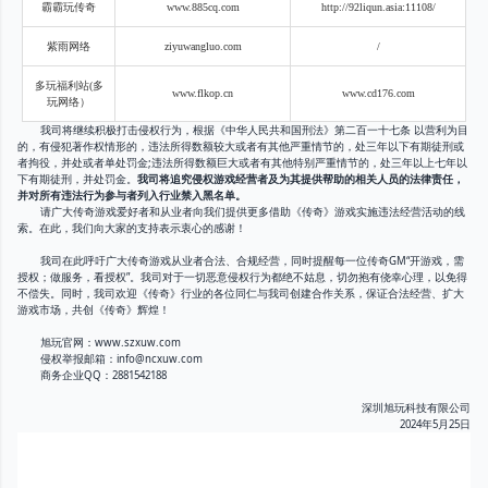
霸霸玩传奇
www.885cq.com
http://92liqun.asia:11108/
紫雨网络
ziyuwangluo.com
/
多玩福利站
(多
www.flkop.cn
www.cd176.com
玩网络）
我司将继续积极打击侵权行为，根据《中华人民共和国刑法》第二百一十七条 以营利为目
的，有侵犯著作权情形的，违法所得数额较大或者有其他严重情节的，处三年以下有期徒刑或
者拘役，并处或者单处罚金;违法所得数额巨大或者有其他特别严重情节的，处三年以上七年以
下有期徒刑，并处罚金。
我司将追究侵权游戏经营者及为其提供帮助的相关人员的法律责任，
并对所有违法行为参与者列入行业禁入黑名单。
请广大传奇游戏爱好者和从业者向我们提供更多借助《传奇》游戏实施违法经营活动的线
索。在此，我们向大家的支持表示衷心的感谢！
我司在此呼吁广大传奇游戏从业者合法、合规经营，同时提醒每一位传奇GM“开游戏，需
授权；做服务，看授权”。我司对于一切恶意侵权行为都绝不姑息，切勿抱有侥幸心理，以免得
不偿失。同时，我司欢迎《传奇》行业的各位同仁与我司创建合作关系，保证合法经营、扩大
游戏市场，共创《传奇》辉煌！
旭玩官网：www.szxuw.com
侵权举报邮箱：info@ncxuw.com
商务企业QQ：2881542188
深圳旭玩科技有限公司
2024年5月25日