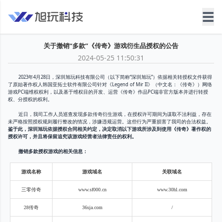
☰
关于撤销“多款”《传奇》游戏衍生品授权的公告
2024-05-25 11:50:31
2023年4月28日，深圳旭玩科技有限公司（以下简称“深圳旭玩”）依据相关转授权文件获得
了原始著作权人韩国亚拓士软件有限公司针对《Legend of Mir II》（中文名：《传奇》）网络
游戏PC端维权权利，以及基于维权目的开发、运营《传奇》作品PC端非官方版本并进行转授
权、分授权的权利。
近日，我司工作人员巡查发现多款传奇衍生游戏，在授权许可期间为谋取不法利益，存在
未严格按照授权规则履行整改的情况，涉嫌违规运营。这些行为严重损害了我司的合法权益。
鉴于此，深圳旭玩依据授权合同相关约定，决定取消以下游戏所涉及到使用《传奇》著作权的
授权许可，并且将保留追究该游戏经营者法律责任的权利。
撤销多款授权游戏的相关信息：
游戏名称
游戏域名
关联域名
三零传奇
www.sf000.cn
www.30hl.com
28传奇
36sja.com
/