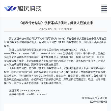
☰
《老表传奇总站》侵权案成功侦破，嫌疑人已被抓捕
2026-05-30 11:20:08
深圳旭玩科技有限公司(以下简称“我司”)作为《传奇》原始著作权人亚拓士在中国大陆地区
PC端游戏著作权的维权权利人，始终致力于规范《传奇》游戏市场秩序，推动行业可持续健康
发展。
近日，由我司调查取证并移送公安机关处理的《老表传奇总站》（域名：
www.26tian.cn、www.h101.cn、www.htccsb.com）涉嫌侵犯《传奇》著作权一案，已由公
安机关依法侦查终结并成功破获，相关犯罪嫌疑人已被抓获归案。根据《著作权法》《刑法》
等法律法规之规定，上述犯罪嫌疑人的侵权行为已构成对《传奇》著作权的严重侵害，行为人
必将依法承担民事赔偿、刑事责任等相应法律后果。
为共同营造规范、有序的《传奇》游戏市场环境，切实维护著作权人及合法经营者的合法
权益，我司在此郑重呼吁广大传奇游戏从业者恪守合法合规经营准则，共同构建高效的侵权防
控联动机制。同时提醒所有传奇GM“游戏运营，授权先行；服务开展，授权为基”，著作权许可
是游戏运营的合法前提，务必严格遵守授权协议约定，严禁超授权范围运营、联运、挂靠等违
规行为，望广大从业者勿存侥幸，切勿触碰法律红线。
旭玩官网：www.szxuw.com
侵权举报邮箱：info1@szxuw.com
深圳旭玩科技有限公司
2026年05月30日