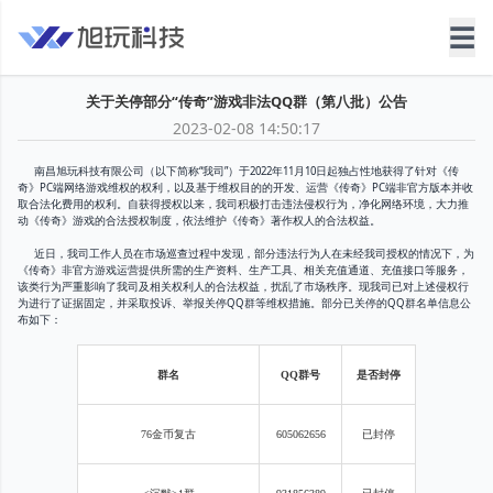
☰
关于关停部分“传奇”游戏非法QQ群（第八批）公告
2023-02-08 14:50:17
南昌旭玩科技有限公司（以下简称“我司”）于2022年11月10日起独占性地获得了针对《传
奇》PC端网络游戏维权的权利，以及基于维权目的的开发、运营《传奇》PC端非官方版本并收
取合法化费用的权利。自获得授权以来，我司积极打击违法侵权行为，净化网络环境，大力推
动《传奇》游戏的合法授权制度，依法维护《传奇》著作权人的合法权益。
近日，我司工作人员在市场巡查过程中发现，部分违法行为人在未经我司授权的情况下，为
《传奇》非官方游戏运营提供所需的生产资料、生产工具、相关充值通道、充值接口等服务，
该类行为严重影响了我司及相关权利人的合法权益，扰乱了市场秩序。现我司已对上述侵权行
为进行了证据固定，并采取投诉、举报关停QQ群等维权措施。部分已关停的QQ群名单信息公
布如下：
群名
QQ群号
是否封停
76金币复古
605062656
已封停