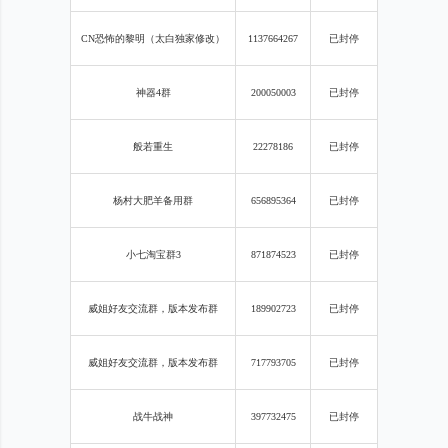
CN恐怖的黎明（太白独家修改）
1137664267
已封停
神器
4群
200050003
已封停
般若重生
22278186
已封停
杨村大肥羊备用群
656895364
已封停
小七淘宝群
3
871874523
已封停
威姐好友交流群，版本发布群
189902723
已封停
威姐好友交流群，版本发布群
717793705
已封停
战牛战神
397732475
已封停