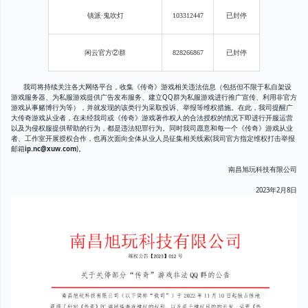
镇派
·鬼吹灯
103312447
已封停
闲云官方
②群
828266867
已封停
我司将持续关注各大网络平台，收集《传奇》游戏相关违法信息（包括但不限于私自架设
游戏服务器、为私服游戏提供广告发布服务、建立QQ群为私服游戏进行推广宣传、利用非官方
游戏从事赌博行为等），并就发现的该类行为采取投诉、举报等维权措施。在此，我司提醒广
大传奇游戏从业者，在未经我司或《传奇》游戏著作权人的合法授权的情况下即进行开服运营
以及为侵权服提供帮助的行为，都是违法犯罪行为。同时我司愿意和每一个《传奇》游戏从业
者、工作室开展授权合作，也再次面向全体从业人员征集相关线索(我司官方指定维权打击举报
邮箱
ip.nc@xuw.com
)。
南昌旭玩科技有限公司
2023年2月8日