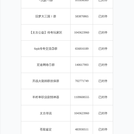
<沉默>1群
931856389
已封停
旧梦大三国
Ⅰ群
583870865
已封停
【太古公益】传奇玩家区
1043623960
已封停
6rpk传奇交流③群
656816189
已封停
宏途网络
①群
140617993
已封停
开战火龍
⑻群担保群
702771749
已封停
羊村单职业剧情神器
1109608555
已封停
太古传说
1043623960
已封停
苍龍鉴定
483930511
已封停