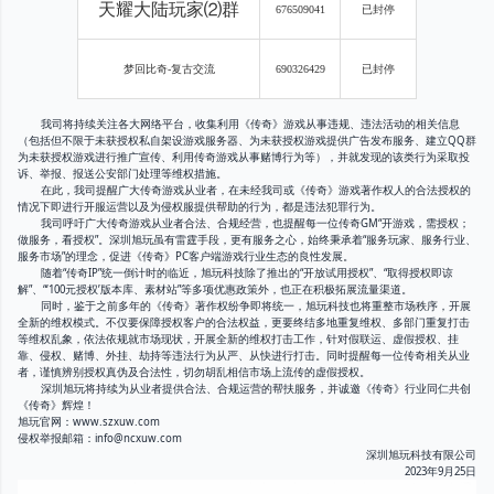
天耀大陆玩家⑵群
676509041
已封停
梦回比奇-复古交流
690326429
已封停
我司将持续关注各大网络平台，收集利用《传奇》游戏从事违规、违法活动的相关信息
（包括但不限于未获授权私自架设游戏服务器、为未获授权游戏提供广告发布服务、建立QQ群
为未获授权游戏进行推广宣传、利用传奇游戏从事赌博行为等），并就发现的该类行为采取投
诉、举报、报送公安部门处理等维权措施。
在此，我司提醒广大传奇游戏从业者，在未经我司或《传奇》游戏著作权人的合法授权的
情况下即进行开服运营以及为侵权服提供帮助的行为，都是违法犯罪行为。
我司呼吁广大传奇游戏从业者合法、合规经营，也提醒每一位传奇GM“开游戏，需授权；
做服务，看授权”。深圳旭玩虽有雷霆手段，更有服务之心，始终秉承着“服务玩家、服务行业、
服务市场”的理念，促进《传奇》PC客户端游戏行业生态的良性发展。
随着“传奇IP”统一倒计时的临近，旭玩科技除了推出的“开放试用授权”、“取得授权即谅
解”、“‘100元授权’版本库、素材站”等多项优惠政策外，也正在积极拓展流量渠道。
同时，鉴于之前多年的《传奇》著作权纷争即将统一，旭玩科技也将重整市场秩序，开展
全新的维权模式。不仅要保障授权客户的合法权益，更要终结多地重复维权、多部门重复打击
等维权乱象，依法依规就市场现状，开展全新的维权打击工作，针对假联运、虚假授权、挂
靠、侵权、赌博、外挂、劫持等违法行为从严、从快进行打击。同时提醒每一位传奇相关从业
者，谨慎辨别授权真伪及合法性，切勿胡乱相信市场上流传的虚假授权。
深圳旭玩将持续为从业者提供合法、合规运营的帮扶服务，并诚邀《传奇》行业同仁共创
《传奇》辉煌！
旭玩官网：www.szxuw.com
侵权举报邮箱：info@ncxuw.com
深圳旭玩科技有限公司
2023年9月25日