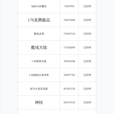
仙剑の伏魔传
75167933
已封停
176龙腾极品
761675666
已封停
紫色冰雪
170347210
已封停
魔域大陆
711692894
已封停
1.80雷神火龍
781631036
已封停
1.80战痕火龙传奇
329677782
已封停
岁月火龙交流群
837813720
已封停
神转
935475129
已封停