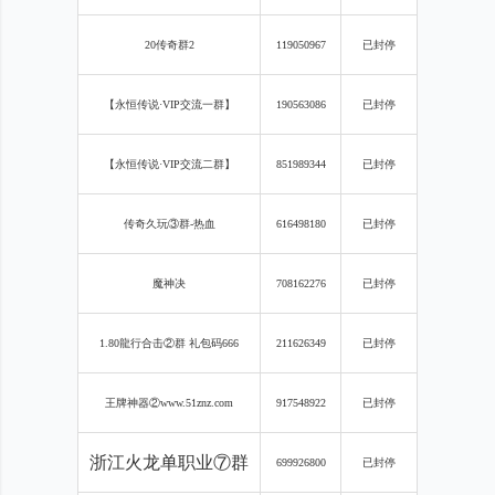
20传奇群2
119050967
已封停
【永恒传说·VIP交流一群】
190563086
已封停
【永恒传说·VIP交流二群】
851989344
已封停
传奇久玩③群-热血
616498180
已封停
魔神决
708162276
已封停
1.80龍行合击②群 礼包码666
211626349
已封停
王牌神器②www.51znz.com
917548922
已封停
浙江火龙单职业⑦群
699926800
已封停