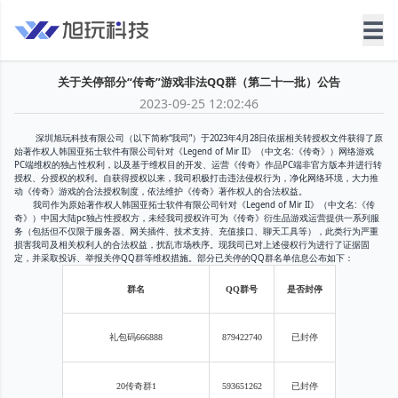
☰
关于关停部分“传奇”游戏非法QQ群（第二十一批）公告
2023-09-25 12:02:46
深圳旭玩科技有限公司（以下简称“我司”）于2023年4月28日依据相关转授权文件获得了原
始著作权人韩国亚拓士软件有限公司针对《Legend of Mir II》（中文名:《传奇》）网络游戏
PC端维权的独占性权利，以及基于维权目的开发、运营《传奇》作品PC端非官方版本并进行转
授权、分授权的权利。自获得授权以来，我司积极打击违法侵权行为，净化网络环境，大力推
动《传奇》游戏的合法授权制度，依法维护《传奇》著作权人的合法权益。
我司作为原始著作权人韩国亚拓士软件有限公司针对《Legend of Mir II》（中文名:《传
奇》）中国大陆pc独占性授权方，未经我司授权许可为《传奇》衍生品游戏运营提供一系列服
务（包括但不仅限于服务器、网关插件、技术支持、充值接口、聊天工具等），此类行为严重
损害我司及相关权利人的合法权益，扰乱市场秩序。现我司已对上述侵权行为进行了证据固
定，并采取投诉、举报关停QQ群等维权措施。部分已关停的QQ群名单信息公布如下：
群名
QQ群号
是否封停
礼包码666888
879422740
已封停
20传奇群1
593651262
已封停