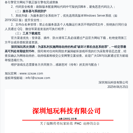
各引擎官方网站下载正版引擎包完成替换
2、代码安全检查：剔除版本配套网站代码中可疑的JS脚本，避免恶意代码注入；
（二）
服务器与系统防护
1、系统升级：为服务器打全系统补丁，优先选用高版本Windows Server系统（如
2019/2022 版）提升安全性；
2、文件白名单管理：禁止在服务器及个人电脑运行来历不明的EXE文件，拒绝执行同行业
人员通过 QQ、微信等渠道发送的可执行程序；
（三）
工具下载规范
官方渠道优先：登录器、插件、防火墙等工具必须通过产品官方网站下载，杜绝使用第三
方平台或非授权渠道资源。
深圳旭玩再次强调：为谋私利实施网络劫持的构成“破坏计算机信息系统罪”，一经定罪最
高可判处有期徒刑15年
。我司将对任何利用技术漏洞破坏游戏环境的行为采取零容忍态度，经
查实确认为网络劫持的，劫持线索将移交公安网警立案侦查。欢迎广大GM与玩家通过官方邮箱
举报违规行为。
维护游戏生态需要各方共同努力，感谢您对《传奇》的支持与配合！
旭玩官网：www.szxuw.com
侵权举报邮箱：info1@szxuw.com
深圳旭玩科技有限公司
2025年06月25日