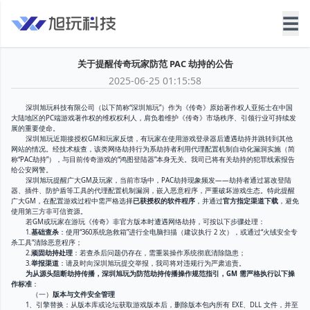
☰
关于提醒传奇玩家防范 PAC 劫持的公告
2025-06-25 01:15:58
深圳旭玩科技有限公司（以下简称“深圳旭玩”）作为《传奇》原始著作权人亚拓士在中国
大陆地区的PC端游戏著作权的维权权利人，肩负着维护《传奇》市场秩序、引领行业可持续发
展的重要使命。
深圳旭玩近期接授权GM和玩家反馈，有玩家在使用游戏登录器后遭遇劫持并跳转到其他
网站的情况。经技术核查，该类网络劫持行为系劫持者利用代理配置机制自动化漏洞实施（简
称“PAC劫持”），与目前传奇游戏的“鸿图登陆器”本身无关。我司已将有关劫持的犯罪线索报告
给公安网警。
深圳旭玩提醒广大GM及玩家，当前市场中，PAC劫持现象频发——劫持者通过篡改登陆
器、插件、防护盾等工具的代理配置机制漏洞，嵌入恶意程序，严重破坏游戏生态。特此提醒
广大GM，在配置游戏过程中需严格选择
已获授权的软件程序
，并通过
官方指定渠道下载
，避免
使用第三方非可信资源。
若GM或玩家在游玩《传奇》非官方版本时遭遇网络劫持，可按以下步骤处理：
1.
基础查杀
：使用“360系统急救箱”进行全电脑扫描（建议执行 2 次），或通过“火绒安全专
杀工具”清除恶意程序；
2.
顽固劫持处理
：若查杀后问题仍存在，需重装操作系统彻底清除隐患；
3.
举报渠道
：请及时向深圳旭玩提交举报，我司将对违规行为严肃追责。
为从源头阻断劫持传播，深圳旭玩为防范劫持传播操作规范指引，GM 需严格执行以下操
作标准
：
（一）
版本与文件安全管理
1、引擎替换：从版本库或论坛获取游戏版本后，删除版本包内所有 EXE、DLL 文件，并至