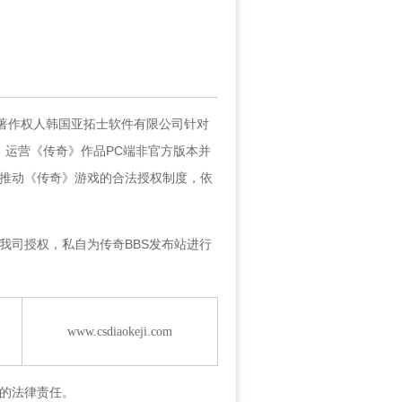
告
始著作权人韩国亚拓士软件有限公司针对
开发、运营《传奇》作品PC端非官方版本并
推动《传奇》游戏的合法授权制度，依
司授权，私自为传奇BBS发布站进行
www.csdiaokeji.com
的法律责任。